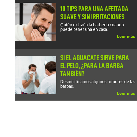
10 TIPS PARA UNA AFEITADA
SUAVE Y SIN IRRITACIONES
Quién extraña la barbería cuando
puede tener una en casa.
Leer más
SI EL AGUACATE SIRVE PARA
EL PELO, ¿PARA LA BARBA
TAMBIÉN?
Desmitificamos algunos rumores de las
barbas.
Leer más