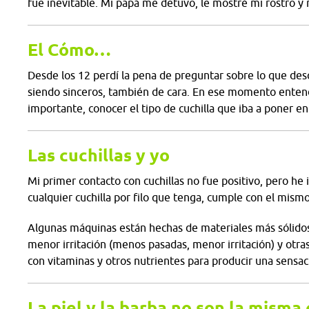
fue inevitable. Mi papá me detuvo, le mostré mi rostro y
El Cómo…
Desde los 12 perdí la pena de preguntar sobre lo que de
siendo sinceros, también de cara. En ese momento entendí
importante, conocer el tipo de cuchilla que iba a poner en
Las cuchillas y yo
Mi primer contacto con cuchillas no fue positivo, pero h
cualquier cuchilla por filo que tenga, cumple con el mismo
Algunas máquinas están hechas de materiales más sólidos
menor irritación (menos pasadas
,
menor irritación) y otra
con vitaminas y otros nutrientes para producir una sensaci
La piel y la barba no son la misma