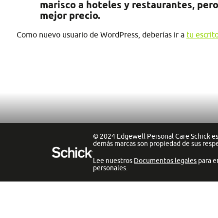
marisco a hoteles y restaurantes, pero
mejor precio.
Como nuevo usuario de WordPress, deberías ir a
tu escrit
© 2024 Edgewell Personal Care Schick es 
demás marcas son propiedad de sus resp
Lee nuestros
Documentos legales
para e
personales.